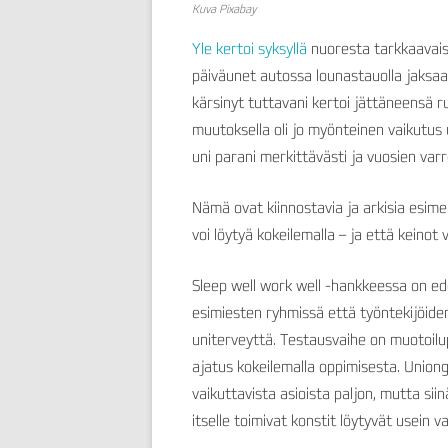
Kuva Pixabay
Yle kertoi syksyllä
nuoresta tarkkaavaisu
päiväunet autossa lounastauolla jaksaa
kärsinyt tuttavani kertoi jättäneensä ru
muutoksella oli jo myönteinen vaikutus 
uni parani merkittävästi ja vuosien varr
Nämä ovat kiinnostavia ja arkisia esime
voi löytyä kokeilemalla – ja että keinot v
Sleep well work well -hankkeessa on ed
esimiesten ryhmissä että työntekijöiden
uniterveyttä. Testausvaihe on muotoilup
ajatus kokeilemalla oppimisesta. Unionge
vaikuttavista asioista paljon, mutta siinä
itselle toimivat konstit löytyvät usein va