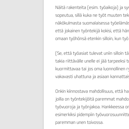
Näitä rakenteita (esim. työaikoja) ja sy
sopeutua, sillä kuka ne työt muuten te
näkökulmasta suomalaisessa työelämässä 
että jokainen työntekijä kokisi, että h
omaan työhönsä etenkin silloin, kun työ 
(Se, että työasiat tulevat uniin silloin
takia riittävälle unelle ei jää tarpeeksi
kuormittavaa tai jos oma luonnollinen ry
vakavasti uhattuna ja asiaan kannattai
Onkin kiinnostava mahdollisuus, että 
joilla on työntekijöitä paremmat mahdo
työvuoroja ja työnjakoa. Hankkeessa on k
esimerkiksi pidempiin työvuorosuunnitte
paremman unen toivossa.