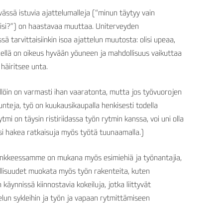
vässä istuvia ajattelumalleja (“minun täytyy vain
kisi?”) on haastavaa muuttaa. Uniterveyden
tarvittaisiinkin isoa ajattelun muutosta: olisi upeaa,
änellä on oikeus hyvään yöuneen ja mahdollisuus vaikuttaa
häiritsee unta.
 tällöin on varmasti ihan vaaratonta, mutta jos työvuorojen
 tunteja, työ on kuukausikaupalla henkisesti todella
tmi on täysin ristiriidassa työn rytmin kanssa, voi uni olla
si hakea ratkaisuja myös työtä tuunaamalla.)
hankkeessamme on mukana myös esimiehiä ja työnantajia,
llisuudet muokata myös työn rakenteita, kuten
äynnissä kiinnostavia kokeiluja, jotka liittyvät
lun sykleihin ja työn ja vapaan rytmittämiseen