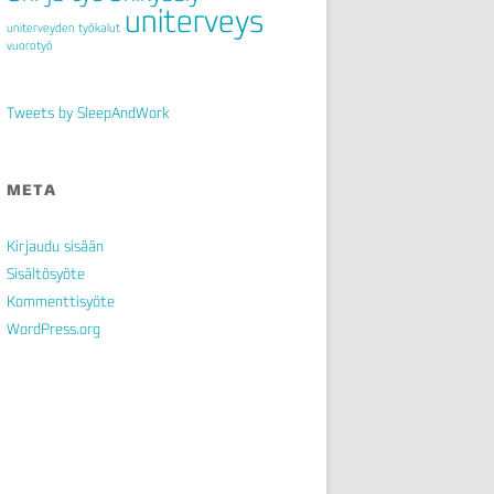
uniterveys
uniterveyden työkalut
vuorotyö
Tweets by SleepAndWork
META
Kirjaudu sisään
Sisältösyöte
Kommenttisyöte
WordPress.org