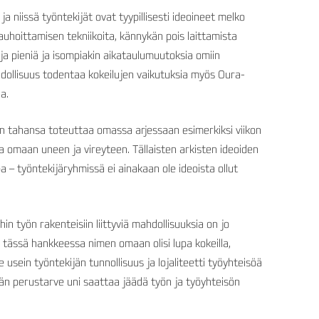
ja niissä työntekijät ovat tyypillisesti ideoineet melko
 rauhoittamisen tekniikoita, kännykän pois laittamista
 pieniä ja isompiakin aikataulumuutoksia omiin
hdollisuus todentaa kokeilujen vaikutuksia myös Oura-
a.
nen tahansa toteuttaa omassa arjessaan esimerkiksi viikon
ta omaan uneen ja vireyteen. Tällaisten arkisten ideoiden
 – työntekijäryhmissä ei ainakaan ole ideoista ollut
in työn rakenteisiin liittyviä mahdollisuuksia on jo
tässä hankkeessa nimen omaan olisi lupa kokeilla,
 usein työntekijän tunnollisuus ja lojaliteetti työyhteisöä
jän perustarve uni saattaa jäädä työn ja työyhteisön