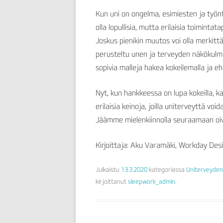
Kun uni on ongelma, esimiesten ja työnt
olla lopullisia, mutta erilaisia toimintat
Joskus pienikin muutos voi olla merkittä
perusteltu unen ja terveyden näkökulmas
sopivia malleja hakea kokeilemalla ja e
Nyt, kun hankkeessa on lupa kokeilla, k
erilaisia keinoja, joilla uniterveyttä voi
Jäämme mielenkiinnolla seuraamaan oiva
Kirjoittaja: Aku Varamäki, Workday Des
Julkaistu
13.3.2020
kategoriassa
Uniterveyden
kirjoittanut
sleepwork_admin
.