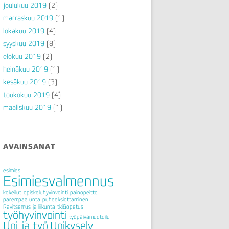
joulukuu 2019
(2)
marraskuu 2019
(1)
lokakuu 2019
(4)
syyskuu 2019
(8)
elokuu 2019
(2)
heinäkuu 2019
(1)
kesäkuu 2019
(3)
toukokuu 2019
(4)
maaliskuu 2019
(1)
AVAINSANAT
esimies
Esimiesvalmennus
kokeilut
opiskeluhyvinvointi
painopeitto
parempaa unta
puheeksiottaminen
Ravitsemus ja liikunta
tki&opetus
työhyvinvointi
työpäivämuotoilu
Uni ja työ
Unikysely