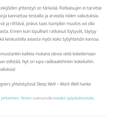
ekijöiden yhteistyö on tärkeää. Ratkaisujen ei tarvitse
apoja kannattaa testailla ja arvioida niiden vaikutuksia.
vä ja riittävä, joskus taas isompikin muutos voi olla
ta. Ennen kuin lopulliset ratkaisut löytyvät, täytyy
hkä keskustella asiasta myös koko työyhteisön kanssa.
annustankin kaikkia mukana olevia vielä kokeilemaan
daan edistää. Nyt on lupa radikaaleihinkin kokeiluihin.
lluksia!
igners yhteistyössä Sleep Well – Work Well hanke
 johtaminen
,
Yleinen
avainsanoilla
kokeilut
,
työpäivämuotoilu
,