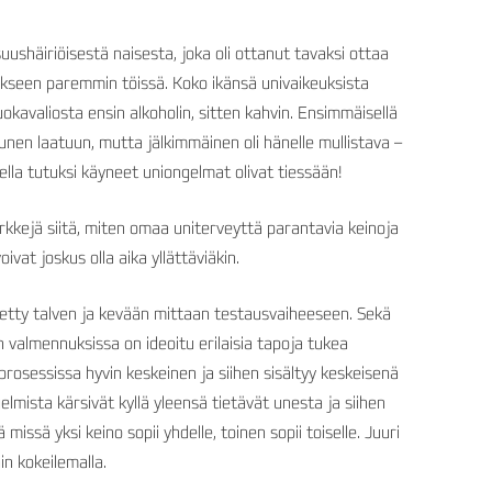
ushäiriöisestä naisesta, joka oli ottanut tavaksi ottaa
kseen paremmin töissä. Koko ikänsä univaikeuksista
okavaliosta ensin alkoholin, sitten kahvin. Ensimmäisellä
unen laatuun, mutta jälkimmäinen oli hänelle mullistava –
ella tutuksi käyneet uniongelmat olivat tiessään!
rkkejä siitä, miten omaa uniterveyttä parantavia keinoja
oivat joskus olla aika yllättäviäkin.
etty talven ja kevään mittaan testausvaiheeseen. Sekä
 valmennuksissa on ideoitu erilaisia tapoja tukea
rosessissa hyvin keskeinen ja siihen sisältyy keskeisenä
lmista kärsivät kyllä yleensä tietävät unesta ja siihen
 missä yksi keino sopii yhdelle, toinen sopii toiselle. Juuri
in kokeilemalla.