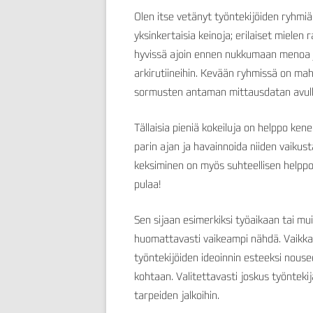
Olen itse vetänyt työntekijöiden ryhmiä 
yksinkertaisia keinoja; erilaiset mielen
hyvissä ajoin ennen nukkumaan menoa ja
arkirutiineihin. Kevään ryhmissä on ma
sormusten antaman mittausdatan avull
Tällaisia pieniä kokeiluja on helppo ke
parin ajan ja havainnoida niiden vaikus
keksiminen on myös suhteellisen helppoa
pulaa!
Sen sijaan esimerkiksi työaikaan tai muih
huomattavasti vaikeampi nähdä. Vaikka 
työntekijöiden ideoinnin esteeksi nousee
kohtaan. Valitettavasti joskus työnteki
tarpeiden jalkoihin.