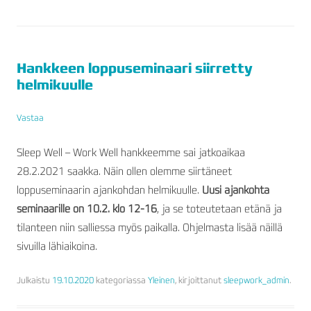
Hankkeen loppuseminaari siirretty
helmikuulle
Vastaa
Sleep Well – Work Well hankkeemme sai jatkoaikaa
28.2.2021 saakka. Näin ollen olemme siirtäneet
loppuseminaarin ajankohdan helmikuulle.
Uusi ajankohta
seminaarille on 10.2. klo 12-16
, ja se toteutetaan etänä ja
tilanteen niin salliessa myös paikalla. Ohjelmasta lisää näillä
sivuilla lähiaikoina.
Julkaistu
19.10.2020
kategoriassa
Yleinen
, kirjoittanut
sleepwork_admin
.