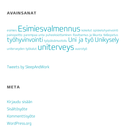
AVAINSANAT
Esimiesvalmennus
esimies
kokeilut
opiskeluhyvinvointi
painopeitto
parempaa unta
puheeksiottaminen
Ravitsemus ja liikunta
tki&opetus
työhyvinvointi
Uni ja työ
Unikysely
työpäivämuotoilu
uniterveys
uniterveyden työkalut
vuorotyö
Tweets by SleepAndWork
META
Kirjaudu sisään
Sisältösyöte
Kommenttisyöte
WordPress.org