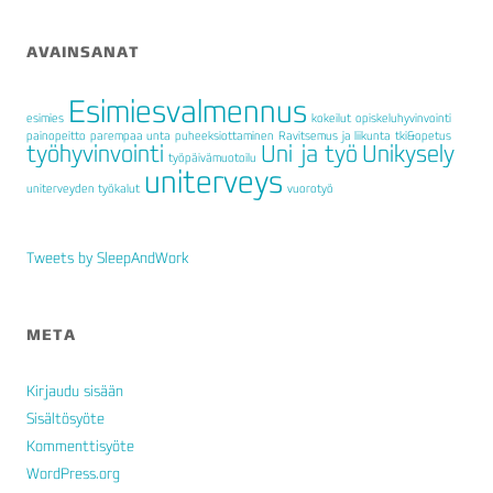
AVAINSANAT
Esimiesvalmennus
esimies
kokeilut
opiskeluhyvinvointi
painopeitto
parempaa unta
puheeksiottaminen
Ravitsemus ja liikunta
tki&opetus
työhyvinvointi
Uni ja työ
Unikysely
työpäivämuotoilu
uniterveys
uniterveyden työkalut
vuorotyö
Tweets by SleepAndWork
META
Kirjaudu sisään
Sisältösyöte
Kommenttisyöte
WordPress.org