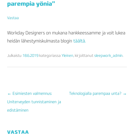
parempia yönia”
Vastaa
Workday Designers on mukana hankkeessamme ja voit lukea
heidän lähestymiskulmasta blogin
täältä.
Julkaistu
18.6.2019
kategoriassa
Yleinen
, kirjoittanut
sleepwork_admin
.
←
Esimiesten valmennus:
Teknologialla parempaa unta?
→
Uniterveyden tunnistaminen ja
ARTIKKELIEN
edistäminen
SELAUS
VASTAA