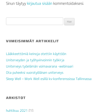
Sinun täytyy
kirjautua sisään
kommentoidaksesi.
Haku:
VIIMEISIMMÄT ARTIKKELIT
Lääkkeettömiä keinoja otettiin käyttöön
Uniterveyden ja työhyvinvoinnin työkirja
Uniterveys työelämän voimavarana -webinaari
Ota puheeksi vuorotyöläisen uniterveys
Sleep Well – Work Well esillä kv-konferenssissa Tallinnassa
ARKISTOT
huhtikuu 2021
(1)