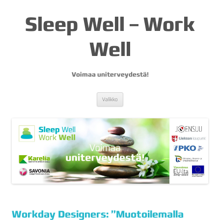
Sleep Well – Work
Well
Voimaa uniterveydestä!
Siirry
Valikko
sisältöön
Workday Designers: ”Muotoilemalla